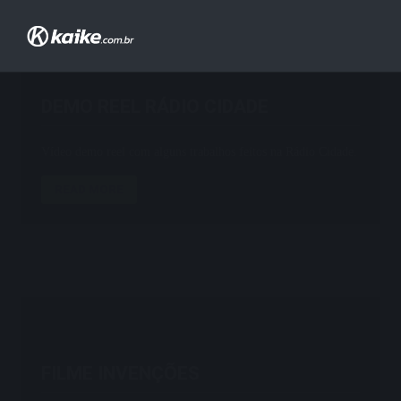
DEMO REEL RÁDIO CIDADE
Vídeo demo reel com alguns trabalhos feitos na Rádio Cidade.
READ MORE
FILME INVENÇÕES