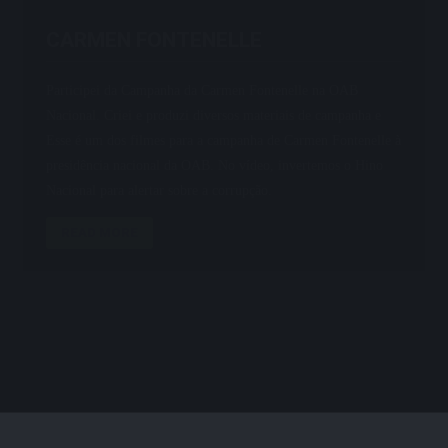
CARMEN FONTENELLE
Participei da Campanha da Carmen Fontenelle na OAB
Nacional. Criei e produzi diversos materiais de campanha e
Esse é um dos filmes para a campanha de Carmen Fontenelle à
presidência nacional da OAB. No vídeo, invertemos o Hino
Nacional para alertar sobre a corrupção.
READ MORE