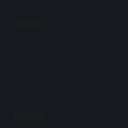
brinca com a palavra “RIO” dentro de “RECREIO”,
destacando o lançamento do New Beetle.
READ MORE
ATENÇÃO PARA O TOP
Produzi e editei um filme para a RJCP utilizando o Adobe
After Effects. Este filme foi veiculado na Globonews.
READ MORE