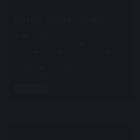
FESTIVAL CAMPEÃO RECREIO
Produzi, dirigi e editei esse filme para a Recreio Veículos,
aproveitando o clima da Copa do Mundo de 2010 e as últimas
unidades com IPI Reduzido na agência 11:21. Este filme foi
veiculado na Rede Globo, TV Bandeirantes e SBT. Além
disso, fotografei o pátio para anúncios impressos em página
dupla no jornal O Globo.
READ MORE