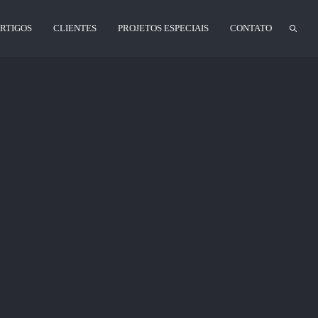
RTIGOS
CLIENTES
PROJETOS ESPECIAIS
CONTATO
206
3
Share this:
206
3