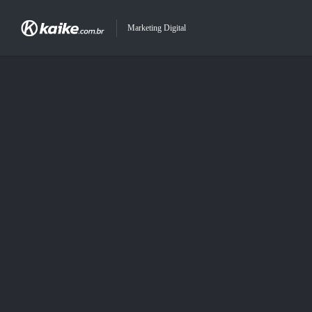
Marketing Digital
DEMO REEL RÁDIO CIDADE
by Kaike Bastos
in
Design
,
Filmes
0 comments
Vídeo demo reel com alguns trabalhos feitos na Rádio Cidade.
Share this: