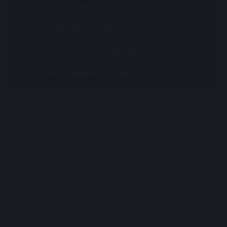
FPN Tecnologia - 2010
Casaevideo.com - 2007
Americanas.com & B2W - 2006
Elipse Comunicação - 2004
ÚLTIMOS CURSOS E CERTIFICADOS
Coursera
Cybersecurity for Everyone -
2024
Rock Content
Certificado SEO Masterclass
2022