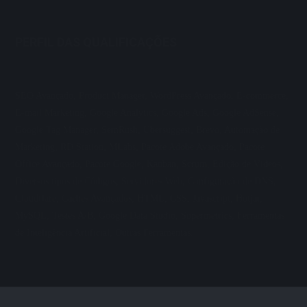
PERFIL DAS QUALIFICAÇÕES
SEO Avançado, Product Manager, WordPress Avançado, E-commerce,
E-mail Marketing, Google Analytics, Google Ads, Google AdSense,
Google Tag Manager, SemRush, Ubersuggest, Brevo, Automação de
Marketing, RD Station, MLabs, Pacote Adobe Avançado, Pacote
Office Avançado, Pacote Google, Kanban, Scrum, Edição de Vídeos,
Diversos tipos de Códigos, Servidores Web, Configuração de DNS,
Cloudflare, Caches Avançados, HTML, CSS, Javascript, Hotjar,
MySQL, Testes A/B, Google Data Studio, Supermetrics, Ferramentas
de Inteligência Artificial, Outras Ferramentas.