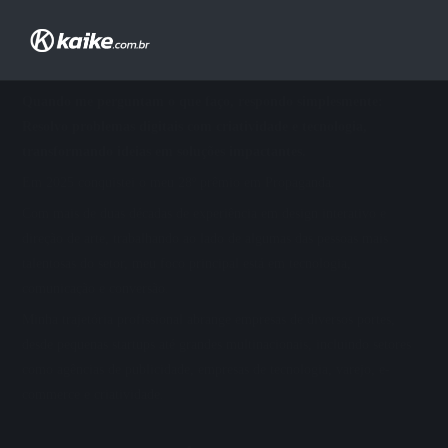
Sobre Mim
Quando me perguntam o que faço, respondo simplesmente:
Resolvo problemas digitais com criatividade e tecnologia,
transformando ideias em soluções impactantes.
Em 2025 conquistei o meu 28º prêmio em Propaganda.
Com mais de duas décadas de experiência em design interativo e
direção de arte, trabalhando ao lado de algumas das pessoas mais
talentosas do setor, meu foco principal está em tecnologia,
comunicação e conversão.
Minha trajetória profissional abrange empresas de diversos portes,
desde pequenas startups até grandes multinacionais, incluindo setores
como agências de publicidade, empresas de tecnologia, varejo, e-
commerce e criatividade.