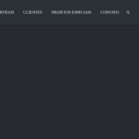
RTIGOS
CLIENTES
PROJETOS ESPECIAIS
CONTATO
 desenvolvimento rápido, eficiente e fácil de gerenciar. Com
om recursos de marketing digital, aumenta a visibilidade online
192
1