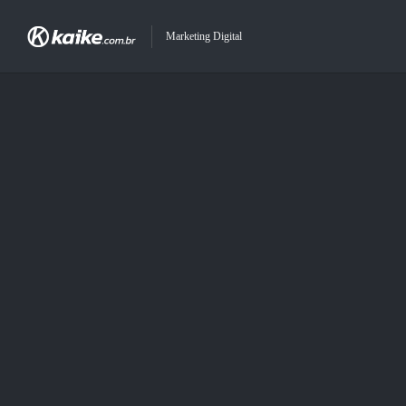
Marketing Digital
ACR ENERGIA SOLAR
O site da ACR Energia Solar foi criad
design leve, moderno e navegação intuitiva, destaca serviços c
da empresa.
Share this: