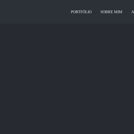
PORTFÓLIO
SOBRE MIM
A
o para promover energias renováveis e seus serviços, utilizando WordPress para
omo projetos, instalação e manutenção de energia solar. Otimizado para SEO e c