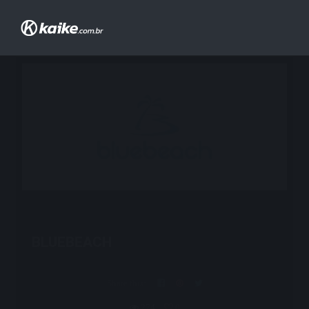
Previous Post
Next Post
BLUEBEACH
Share this:
274
0