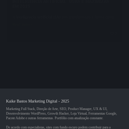
INTELIGÊNCIA ARTIFICIAL: USAR E MAXIMIZAR
EM 2025
A
inteligência artificial (IA)
tem transformado a forma como
Read more
2
Kaike Bastos
Marketing Digital - 2025
Marketing Full Stack, Direção de Arte, SEO, Product Manager, UX & UI,
Desenvolvimento WordPress, Growth Hacker, Loja Virtual, Ferramentas Google,
Pacote Adobe e outras ferramentas. Portfólio com atualização constante.
De acordo com especialistas, sites com fundo escuro podem contribuir para a